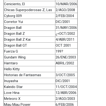
Ceniciento, El
10/MAR/2006
Chicas Superpoderosas Z, Las
2/AGO/2008
Cyborg 009
2/FEB/2004
Corretor Yui
DIC/2001
Dragon Ball
31/MAY/2006
Dragon Ball Z
¿<OCT/2002
Dragon Ball Z Kai
4/ABR/2011
Dragon Ball GT
OCT 2001
Fuerza G
199?
Gundam Wing
26/ENE/2003
Hamtaro
ABRIL/2002
Hello Kitty
Historias de Fantasmas
3/OCT/2005
Inuyasha
DIC/2001
Kaleido Star
11/OCT/2004
Love Hina
12/ABR/2006
Meteoro X
2/AGO/2003
Miau Miau Power
6/FEB/2006