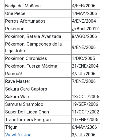
Nadja del Mañana
4/FEB/2006
One Piece
1/MAY/2006
Perros Afortunados
4/ENE/2004
Pokémon
¿<Abril 2001?
Pokémon, Batalla Avanzada
8/AGO/2006
Pókemon, Campeones de la
9/ENE/2006
Liga Johto
Pokémon Chronicles
1/DIC/2005
Pokémon, Fuerza Máxima
21/ENE/2004
Ranma½
4/JUL/2006
Rave Master
7/ENE/2006
Sakura Card Captors
Sakura Wars
13/OCT/2005
Samurai Shamploo
19/SEP/2006
Super Doll Licca Chan
11/OCT/2002
Transformers Energon
11/ENE/2005
Trigun
6/MAY/2006
Viewtiful Joe
3/JUL/2006