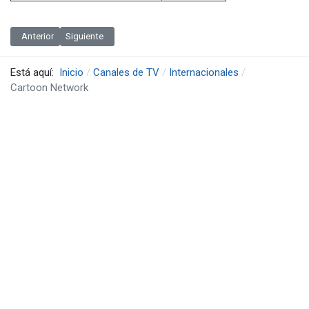
Artículo anterior: Cinemax
Artículo siguiente: Magic Kids
Anterior
Siguiente
Está aquí:
Inicio
Canales de TV
Internacionales
Cartoon Network