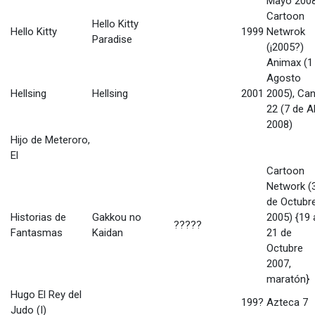
Mayo 200
Cartoon
Hello Kitty
Hello Kitty
1999
Netwrok
Paradise
(¡2005?)
Animax (1
Agosto
Hellsing
Hellsing
2001
2005), Can
22 (7 de Ab
2008)
Hijo de Meteroro,
El
Cartoon
Network (
de Octubr
Historias de
Gakkou no
2005) {19 
?????
Fantasmas
Kaidan
21 de
Octubre
2007,
maratón}
Hugo El Rey del
199?
Azteca 7
Judo (I)