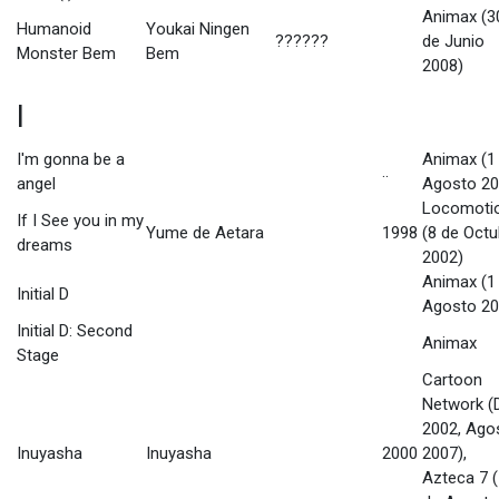
Animax (3
Humanoid
Youkai Ningen
??????
de Junio
Monster Bem
Bem
2008)
I
I'm gonna be a
Animax (1
..
angel
Agosto 20
Locomoti
If I See you in my
Yume de Aetara
1998
(8 de Octu
dreams
2002)
Animax (1
Initial D
Agosto 20
Initial D: Second
Animax
Stage
Cartoon
Network (D
2002, Ago
Inuyasha
Inuyasha
2000
2007),
Azteca 7 