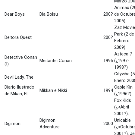
Marzo 200
Animax (2
Dear Boys
Dia Boisu
200?
de Octubr
2005)
Zaz Movie
Park (2 de
Deltora Quest
200?
Febrero
2009)
Azteca 7
Detective Conan
Meitantei Conan
1996
(¿1997-
(I)
1998?)
Cityvibe (
Devil Lady, The
Enero 200
Diario Ilustrado
Cable Kin
Mikkan e Nikki
1994
de Mikan, El
(¿1996?)
Fox Kids
(¿<Abril
2001?),
Digimon
Unicable
Digimon
2000
Adventure
(¿<Octubr
2001?), Je