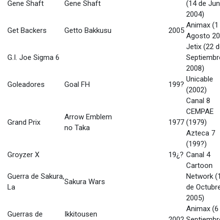
Gene Shaft
Gene Shaft
(14 de Jun
2004)
Animax (1
Get Backers
Getto Bakkusu
2005
Agosto 20
Jetix (22 
G.I. Joe Sigma 6
Septiembr
2008)
Unicable
Goleadores
Goal FH
199?
(2002)
Canal 8
CEMPAE
Arrow Emblem
Grand Prix
1977
(1979)
no Taka
Azteca 7
(199?)
Groyzer X
19¿?
Canal 4
Cartoon
Guerra de Sakura,
Network (
Sakura Wars
La
de Octubr
2005)
Animax (6
Guerras de
Ikkitousen
2002
Septiembr