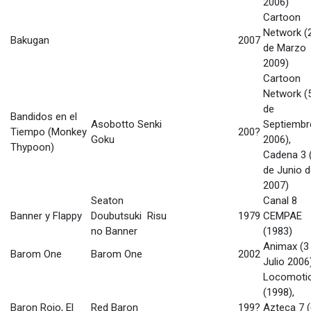
2006)
Cartoon
Network (
Bakugan
2007
de Marzo
2009)
Cartoon
Network (
de
Bandidos en el
Asobotto Senki
Septiembr
Tiempo (Monkey
200?
Goku
2006),
Thypoon)
Cadena 3 
de Junio 
2007)
Seaton
Canal 8
Banner y Flappy
Doubutsuki Risu
1979
CEMPAE
no Banner
(1983)
Animax (3
Barom One
Barom One
2002
Julio 2006
Locomoti
(1998),
Baron Rojo, El
Red Baron
199?
Azteca 7 