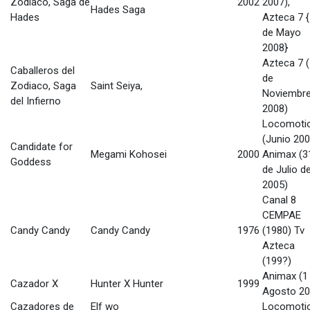
Zodiaco, Saga de
2002
2007),
Hades Saga
Hades
Azteca 7 
de Mayo
2008}
Azteca 7 
Caballeros del
de
Zodiaco, Saga
Saint Seiya,
Noviembr
del Infierno
2008)
Locomoti
(Junio 200
Candidate for
Megami Kohosei
2000
Animax (3
Goddess
de Julio d
2005)
Canal 8
CEMPAE
Candy Candy
Candy Candy
1976
(1980) Tv
Azteca
(199?)
Animax (1
Cazador X
Hunter X Hunter
1999
Agosto 20
Cazadores de
Elf wo
Locomoti