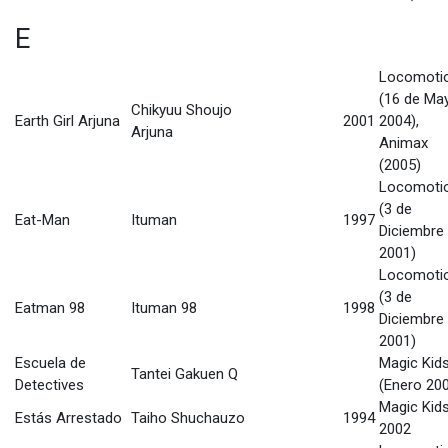
E
Locomoti
(16 de Ma
Chikyuu Shoujo
Earth Girl Arjuna
2001
2004),
Arjuna
Animax
(2005)
Locomoti
(3 de
Eat-Man
Ituman
1997
Diciembre
2001)
Locomoti
(3 de
Eatman 98
Ituman 98
1998
Diciembre
2001)
Escuela de
Magic Kid
Tantei Gakuen Q
Detectives
(Enero 20
Magic Kid
Estás Arrestado
Taiho Shuchauzo
1994
2002