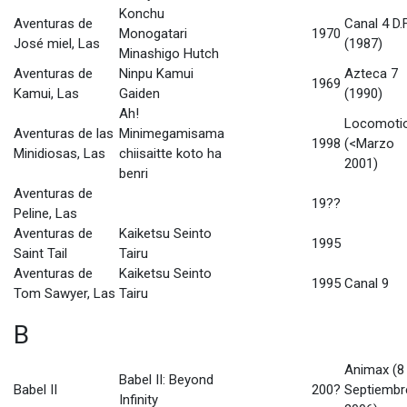
Konchu
Aventuras de
Canal 4 D.F
Monogatari
1970
José miel, Las
(1987)
Minashigo Hutch
Aventuras de
Ninpu Kamui
Azteca 7
1969
Kamui, Las
Gaiden
(1990)
Ah!
Locomoti
Aventuras de las
Minimegamisama
1998
(<Marzo
Minidiosas, Las
chiisaitte koto ha
2001)
benri
Aventuras de
19??
Peline, Las
Aventuras de
Kaiketsu Seinto
1995
Saint Tail
Tairu
Aventuras de
Kaiketsu Seinto
1995
Canal 9
Tom Sawyer, Las
Tairu
B
Animax (8
Babel II: Beyond
Babel II
200?
Septiembr
Infinity