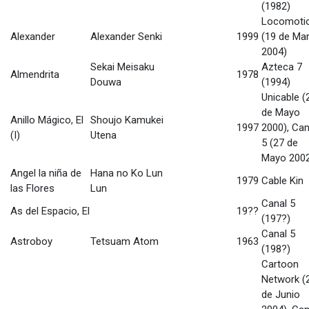
(1982)
Locomoti
Alexander
Alexander Senki
1999
(19 de Ma
2004)
Sekai Meisaku
Azteca 7
Almendrita
1978
Douwa
(1994)
Unicable (
de Mayo
Anillo Mágico, El
Shoujo Kamukei
1997
2000), Can
(I)
Utena
5 (27 de
Mayo 200
Angel la niña de
Hana no Ko Lun
1979
Cable Kin
las Flores
Lun
Canal 5
As del Espacio, El
19??
(197?)
Canal 5
Astroboy
Tetsuam Atom
1963
(198?)
Cartoon
Network (
de Junio