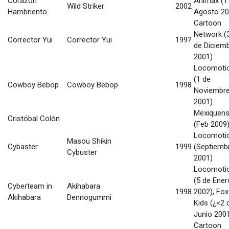
Corazón
Animax (1
Wild Striker
2002
Hambriento
Agosto 20
Cartoon
Network (
Corrector Yui
Corrector Yui
199?
de Diciem
2001)
Locomoti
(1 de
Cowboy Bebop
Cowboy Bebop
1998
Noviembr
2001)
Mexiquen
Cristóbal Colón
(Feb 2009
Locomoti
Masou Shikin
Cybaster
1999
(Septiemb
Cybuster
2001)
Locomoti
(5 de Ener
Cyberteam in
Akihabara
1998
2002), Fox
Akihabara
Dennogummi
Kids (¿<2 
Junio 200
Cartoon