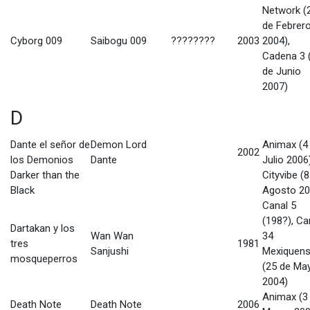
Network (
de Febrer
Cyborg 009
Saibogu 009
????????
2003
2004),
Cadena 3 
de Junio
2007)
D
Dante el señor de
Demon Lord
Animax (4
2002
los Demonios
Dante
Julio 2006
Darker than the
Cityvibe (
Black
Agosto 20
Canal 5
(198?), Ca
Dartakan y los
Wan Wan
34
tres
1981
Sanjushi
Mexiquen
mosqueperros
(25 de Ma
2004)
Animax (3
Death Note
Death Note
2006