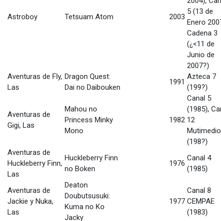
2004), Can
5 (13 de
Astroboy
Tetsuam Atom
2003
Enero 2007
Cadena 3
(¿<11 de
Junio de
2007?)
Aventuras de Fly,
Dragon Quest:
Azteca 7
1991
Las
Dai no Daibouken
(199?)
Canal 5
Mahou no
(1985), Ca
Aventuras de
Princess Minky
1982
12
Gigi, Las
Mono
Mutimedi
(198?)
Aventuras de
Huckleberry Finn
Canal 4
Huckleberry Finn,
1976
no Boken
(1985)
Las
Deaton
Aventuras de
Canal 8
Doubutsusuki:
Jackie y Nuka,
1977
CEMPAE
Kuma no Ko
Las
(1983)
Jacky