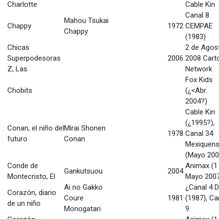
Charlotte
Cable Kin
Canal 8
Mahou Tsukai
Chappy
1972
CEMPAE
Chappy
(1983)
Chicas
2 de Agos
Superpodesoras
2006
2008 Cart
Z, Las
Network
Fox Kids
Chobits
(¿<Abr.
2004?)
Cable Kin
(¿1995?),
Conan, el niño del
Mirai Shonen
1978
Canal 34
futuro
Conan
Mexiquen
(Mayo 200
Conde de
Animax (1
Gankutsuou
2004
Montecristo, El
Mayo 200
Ai no Gakko
¿Canal 4 D
Corazón, diario
Coure
1981
(1987), Ca
de un niño
Monogatari
9