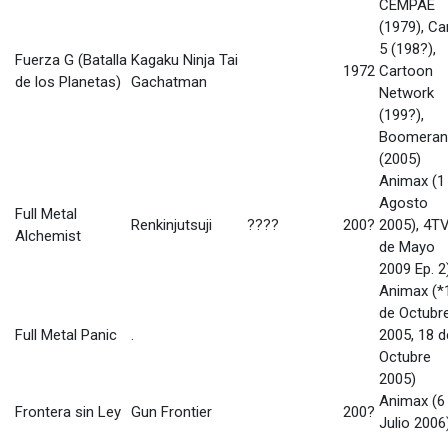
CEMPAE
(1979), Ca
5 (198?),
Fuerza G (Batalla
Kagaku Ninja Tai
1972
Cartoon
de los Planetas)
Gachatman
Network
(199?),
Boomeran
(2005)
Animax (1
Agosto
Full Metal
Renkinjutsuji
????
200?
2005), 4TV
Alchemist
de Mayo
2009 Ep. 2
Animax (*
de Octubr
Full Metal Panic
.
2005, 18 d
Octubre
2005)
Animax (6
Frontera sin Ley
Gun Frontier
200?
Julio 2006