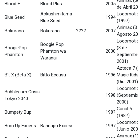
Animax (3
Blood +
Blood Plus
2005
de Abril 2
Aokushimitama
Locomoti
Blue Seed
1994
Blue Seed
(1997)
Animax (3
Bokurano
Bokurano
????
2007
Agosto 20
Locomoti
Boogie Pop
BoogiePop
(3 de
Phamton wa
2000
Phamton
Septiembr
Waranai
2001)
Azteca 7 (
B't X (Beta X)
Bitto Eccusu
1996
Magic Kid
(Dic. 2001)
Locomoti
Bubblegum Crisis
1998
(Septiemb
Tokyo 2040
2000)
Canal 5
Bumpety Bup
198?
(198?)
Locomoti
Burn Up Excess
Bannápu Excess
1997
(Junio 200
Animax (1