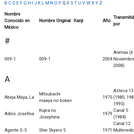
B
C
D
E
F
G
H
I
J
K
L
M
N
O
P
Q
R
S
T
U
V
W
X
Y
Z
Nombre
Transmiti
Conocido en
Nombre Original
Kanji
Año
por
México
#
Animax (6
009-1
009-1
2004
Noviembr
2008)
A
Azteca 13
Mitsubachi
Abeja Maya, La
1975
(1980, 198
maaya no boken
1995)
Kujira no
Canal 5
Adiós Josefina
1979
Josephina
(1984)
Canal 12
Agente S-5
Shin Skyers 5
1971
Multimedi