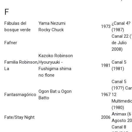
F
Fábulas del
Yama Nezumi
¿Canal 4?
1973
bosque verde
Rocky Chuck
(1987)
Canal 22 (
Fafner
de Julio
2008)
Kazoko Robinson
Familia Robinson,
Hyouryuuki -
Canal 5
1981
La
Fushigima shima
(1981)
no flone
Canal 5
(197?) Ca
Ogon Bat u Ogon
Fantasmagórico
1967
12
Batto
Multimedi
(1980)
Animax (6
Fate/Stay Night
2006
Agosto 20
Canal 8