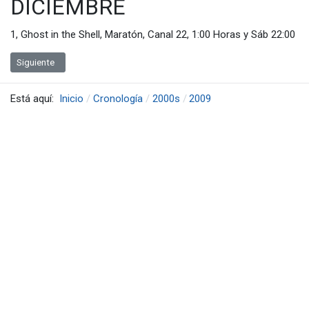
DICIEMBRE
1, Ghost in the Shell, Maratón, Canal 22, 1:00 Horas y Sáb 22:00
Artículo siguiente: Estrenos de Anime en México en 2008
Siguiente
Está aquí:
Inicio
Cronología
2000s
2009