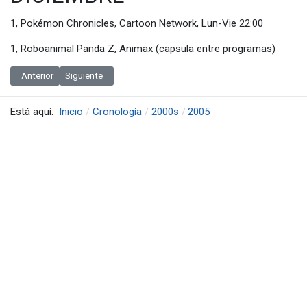
1, Pokémon Chronicles, Cartoon Network, Lun-Vie 22:00
1, Roboanimal Panda Z, Animax (capsula entre programas)
Artículo anterior: Estrenos de Anime en México en 2006
Artículo siguiente: Estrenos de Anime en México en 2004
Anterior
Siguiente
Está aquí:
Inicio
Cronología
2000s
2005