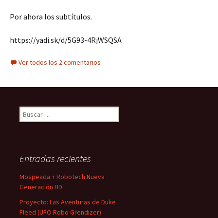
Por ahora los subtítulos.
https://yadi.sk/d/5G93-4RjWSQSA
Ver todos los 2 comentarios
Buscar:
Entradas recientes
Mospeada + Robotech Nueva
Generación BD
Proyecto: Las Aventuras de Duke
Fleed (UFO Robo Grendizer)