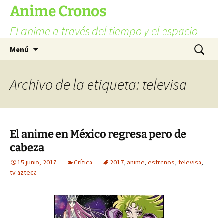
Ir
Anime Cronos
al
El anime a través del tiempo y el espacio
contenido
Buscar:
Menú
Archivo de la etiqueta: televisa
El anime en México regresa pero de
cabeza
15 junio, 2017
Crítica
2017
,
anime
,
estrenos
,
televisa
,
tv azteca