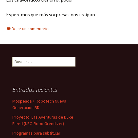
Esperemos que más sorpresas nos traigan.
Dejar un comentario
Buscar:
Entradas recientes
Mospeada + Robotech Nueva
Generación BD
Proyecto: Las Aventuras de Duke
Fleed (UFO Robo Grendizer)
Programas para subtitular