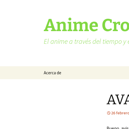
Ir
al
contenido
Anime Cr
El anime a través del tiempo y 
Acerca de
AV
26 febrero
Bueno, avis