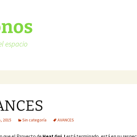
onos
el espacio
ANCES
, 2015
Sin categoría
AVANCES
o que el Proyecto de
Heat Guj J
está terminado, está en su respec