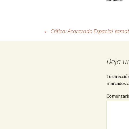
Navegación
←
Crítica: Acorazado Espacial Yama
de
Deja u
entradas
Tu direcció
marcados 
Comentari