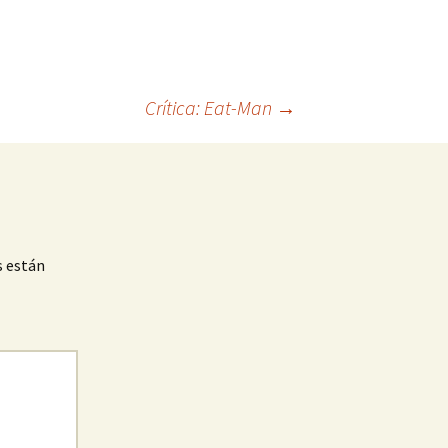
Crítica: Eat-Man
→
s están