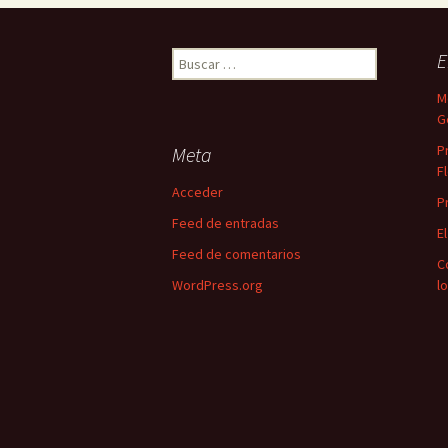
Buscar:
E
M
G
P
Meta
F
Acceder
P
Feed de entradas
E
Feed de comentarios
C
WordPress.org
l