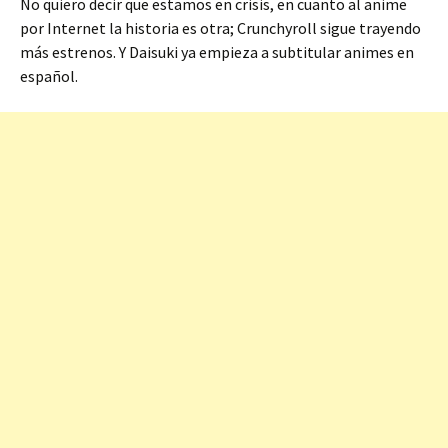
No quiero decir que estamos en crisis, en cuanto al anime
por Internet la historia es otra; Crunchyroll sigue trayendo
más estrenos. Y Daisuki ya empieza a subtitular animes en
español.